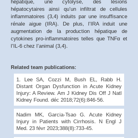
hépatique, une cytolyse, des lésions
hépatocytaires ainsi qu’un infiltrat de cellules
inflammatoires (3,4) induits par une insuffisance
rénale aigue (IRA). De plus, l’IRA induit une
augmentation de la production hépatique de
cytokines pro-inflammatoires telles que TNFα et
l’IL-6 chez l’animal (3,4).
Related team publications:
1. Lee SA, Cozzi M, Bush EL, Rabb H.
Distant Organ Dysfunction in Acute Kidney
Injury: A Review. Am J Kidney Dis Off J Natl
Kidney Found. déc 2018;72(6):846‑56.
Nadim MK, Garcia-Tsao G. Acute Kidney
Injury in Patients with Cirrhosis. N Engl J
Med. 23 févr 2023;388(8):733‑45.