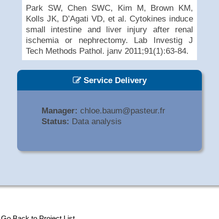
Park SW, Chen SWC, Kim M, Brown KM,
Kolls JK, D’Agati VD, et al. Cytokines induce
small intestine and liver injury after renal
ischemia or nephrectomy. Lab Investig J
Tech Methods Pathol. janv 2011;91(1):63‑84.
Service Delivery
Manager:
chloe.baum@pasteur.fr
Status:
Data analysis
Go Back to Project List